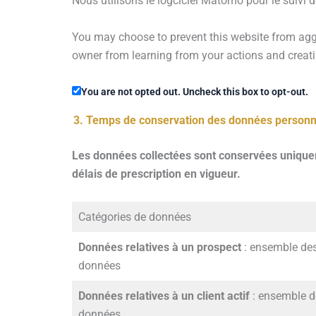
Nous utilisons le logciciel Matomo pour le suivi de
You may choose to prevent this website from aggre
owner from learning from your actions and creatin
You are not opted out. Uncheck this box to opt-out.
Temps de conservation des données personn
Les données collectées sont conservées uniqueme
délais de prescription en vigueur.
Catégories de données
Données relatives à un prospect
: ensemble de
données
Données relatives à un client actif
: ensemble d
données