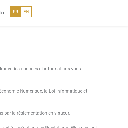
FR
EN
ter
raiter des données et informations vous
’Economie Numérique, la Loi Informatique et
vus par la réglementation en vigueur.
et à l’exécution des Prestations. Elles peuvent