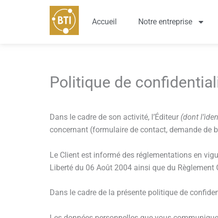
Aller
au
Accueil
Notre entreprise
contenu
Politique de confidential
Dans le cadre de son activité, l’Éditeur
(dont l’ide
concernant (formulaire de contact, demande de bad
Le Client est informé des réglementations en vig
Liberté du 06 Août 2004 ainsi que du Règlement 
Dans le cadre de la présente politique de confident
Les données personnelles que vous communiquez s