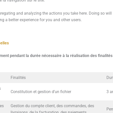
 la navigation sur le site.
gating and analyzing the actions you take here. Doing so will pr
g a better experience for you and other users.
elles
nt pendant la durée nécessaire à la réalisation des finalités 
Finalités
Dur
s
Constitution et gestion d’un fichier
3 a
es
Gestion du compte client, des commandes, des
Pen
livraisons, de la facturation, des paiements