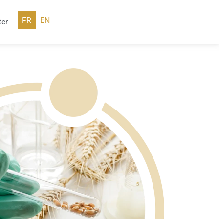
FR
EN
ter