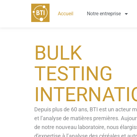
Aller
au
Accueil
Notre entreprise
contenu
BULK
TESTING
INTERNATI
Depuis plus de 60 ans, BTI est un acteur m
et l’analyse de matières premières. Aujourd
de notre nouveau laboratoire, nous élarg
d’expertise à l’analyse des céréales et aut