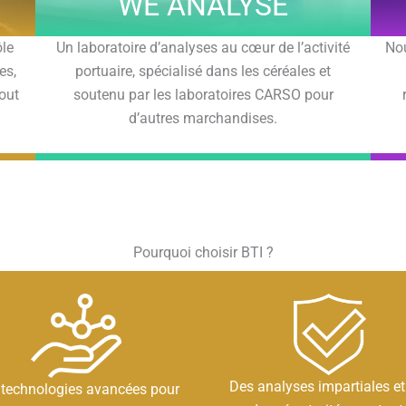
WE ANALYSE
ôle
Un laboratoire d’analyses au cœur de l’activité
Nou
es,
portuaire, spécialisé dans les céréales et
tout
soutenu par les laboratoires CARSO pour
d’autres marchandises.
Pourquoi choisir BTI ?
Des analyses impartiales et
 technologies avancées pour